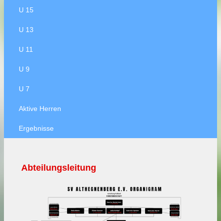
U 15
U 13
U 11
U 9
U 7
Aktive Herren
Ergebnisse
Abteilungsleitung